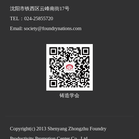
沈阳市铁西区云峰南街17号
TEL：024-25855720
Email: society@foundrynations.com
铸造学会
Copyright(c) 2013 Shenyang Zhongzhu Foundry
Productivity Promotion Center Co., Ltd.