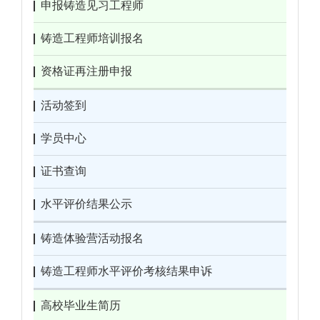
申报铸造见习工程师
铸造工程师培训报名
资格证再注册申报
活动签到
学员中心
证书查询
水平评价结果公示
铸造体验营活动报名
铸造工程师水平评价考核结果申诉
高校毕业生简历